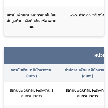
สถาบันพัฒนาบุคลากรเทคโนโลยี
www.dsd.go.th/LoSA
ชั้นสูงด้านโลจิสติกส์และซัพพลาย
เชน
หน่วยง
สถาบันพัฒนาฝีมือแรงงาน
สำนักงานพัฒนาฝีมือแรงง
(สพร.)
(สนพ.)
สถาบันพัฒนาฝีมือแรงงาน 1
สถาบันพัฒนาฝีมือแรงงาน 
สมุทรปราการ
สมุทรปราการ