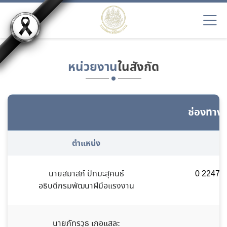
หน่วยงาน
ในสังกัด
ช่องทางก
ตำแหน่ง
นายสมาสภ์ ปัทมะสุคนธ์
0 2247 6
อธิบดีกรมพัฒนาฝีมือแรงงาน
นายภัทรวุธ เภอแสละ
0