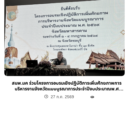
สนพ.มค ร่วมโครงการอบรมเชิงปฏิบัติการเพิ่มศักยภาพการ
บริหารงานจังหวัดแบบบูรณาการประจำปีงบประมาณพ.ศ
25569 จังหวัดมหาสารคาม
27 ก.ค. 2569