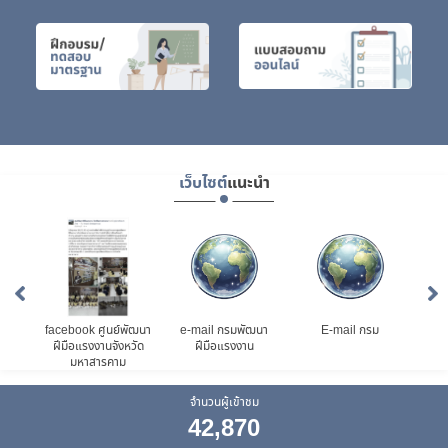
เว็บไซต์
แนะนำ
ือ
facebook ศูนย์พัฒนา
e-mail กรมพัฒนา
E-mail กรม
สำน
ฝีมือแรงงานจังหวัด
ฝีมือแรงงาน
และ
มหาสารคาม
จั
จำนวนผู้เข้าชม
42,870