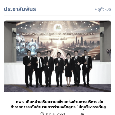
ประชาสัมพันธ์
+ ดูทั้งหมด
กพร. เดินหน้าเสริมความแข็งแกร่งด้านการบริหาร ส่ง
ข้าราชการระดับอำนวยการร่วมหลักสูตร "นักบริหารระดับสูง
กระทรวงแรงงาน (นบส.รง.) รุ่นที่ 4"
8 ก.ค. 2569