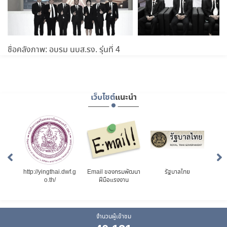
ชื่อคลังภาพ: อบรม นบส.รง. รุ่นที่ 4
เว็บไซต์
แนะนำ
และ
http://yingthai.dwf.g
Email ของกรมพัฒนา
รัฐบาลไทย
กร
าน
o.th/
ฝีมือแรงงาน
สา
จำนวนผู้เข้าชม