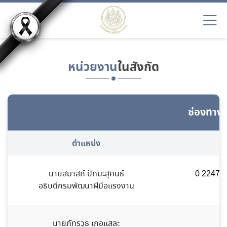
หน่วยงาน
ในสังกัด
ช่องทางก
ตำแหน่ง
นายสมาสภ์ ปัทมะสุคนธ์
0 2247 6
อธิบดีกรมพัฒนาฝีมือแรงงาน
นายภัทรวุธ เภอแสละ
0