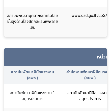
สถาบันพัฒนาบุคลากรเทคโนโลยี
www.dsd.go.th/LoSA
ชั้นสูงด้านโลจิสติกส์และซัพพลาย
เชน
หน่วยง
สถาบันพัฒนาฝีมือแรงงาน
สำนักงานพัฒนาฝีมือแรงง
(สพร.)
(สนพ.)
สถาบันพัฒนาฝีมือแรงงาน 1
สถาบันพัฒนาฝีมือแรงงาน 
สมุทรปราการ
สมุทรปราการ