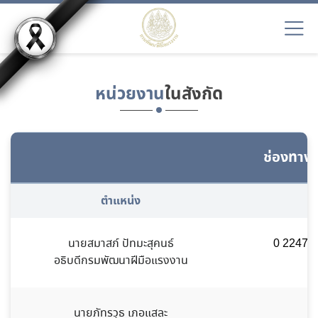
หน่วยงาน
ในสังกัด
ช่องทางก
ตำแหน่ง
นายสมาสภ์ ปัทมะสุคนธ์
0 2247 6
อธิบดีกรมพัฒนาฝีมือแรงงาน
นายภัทรวุธ เภอแสละ
0