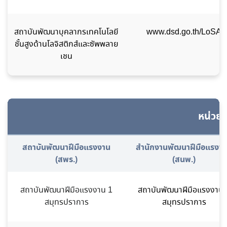
สถาบันพัฒนาบุคลากรเทคโนโลยี
www.dsd.go.th/LoSA
ชั้นสูงด้านโลจิสติกส์และซัพพลาย
เชน
หน่วยง
สถาบันพัฒนาฝีมือแรงงาน
สำนักงานพัฒนาฝีมือแรงง
(สพร.)
(สนพ.)
สถาบันพัฒนาฝีมือแรงงาน 1
สถาบันพัฒนาฝีมือแรงงาน 
สมุทรปราการ
สมุทรปราการ