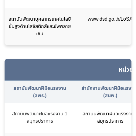
สถาบันพัฒนาบุคลากรเทคโนโลยี
www.dsd.go.th/LoSA
ชั้นสูงด้านโลจิสติกส์และซัพพลาย
เชน
หน่วยง
สถาบันพัฒนาฝีมือแรงงาน
สำนักงานพัฒนาฝีมือแรงง
(สพร.)
(สนพ.)
สถาบันพัฒนาฝีมือแรงงาน 1
สถาบันพัฒนาฝีมือแรงงาน 
สมุทรปราการ
สมุทรปราการ