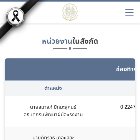
หน่วยงาน
ในสังกัด
ช่องทางก
ตำแหน่ง
นายสมาสภ์ ปัทมะสุคนธ์
0 2247 6
อธิบดีกรมพัฒนาฝีมือแรงงาน
นายภัทรวุธ เภอแสละ
0