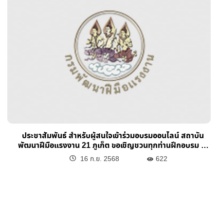
กลุ่มงานแผนงานและสารสนเทศ โทรศัพท์ 076 685 270 ถึง 2
และ 082-981-0113 คุณจงชนะ ฯ ผู้ประสานการฝึกอบรม
ประชาสัมพันธ์ สำหรับผู้สนใจเข้าร่วมอบรมออนไลน์ สถาบัน
พัฒนาฝีมือแรงงาน 21 ภูเก็ต ขอเชิญชวนทุกท่านฝึกอบรม e-
Learning จำนวน 5 หลักสูต
16 ก.ย. 2568
622