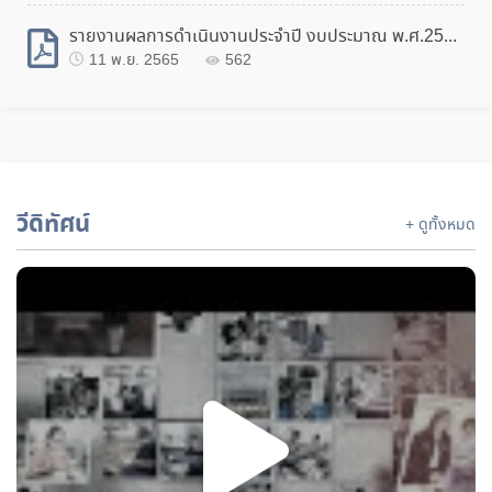
17
รายงานผลการดำเนินงานประจำปี งบประมาณ พ.ศ.2565.pdf
ฝึกอบรม สาขาการติดต่อสื่อสารคุณภาพเพื่อการประสานงาน การสอนงานและการนำเสนองาน
มิ.ย.
11 พ.ย. 2565
562
13
สนทนากลุ่ม (Focus Group) โครงการจัดทำแผนยุทธศาสตร์กองส่งเสริมการพัฒนาฝีมือแรงงาน
มิ.ย.
28
ฝึกอบรม สาขา Train the trainer รุ่นที่ 2
พ.ค.
วีดิทัศน์
+ ดูทั้งหมด
25
ฝึกอบรม สาขา Train the trainer
พ.ค.
21
ฝึกอบรม สาขา Speed Trust
พ.ค.