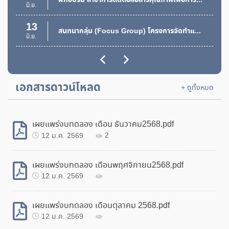
ทอดตลาดพัสดุชำรุด เสื่อมสภาพ
มิ.ย.
5 ก.พ. 2568
269
13
สนทนากลุ่ม (Focus Group) โครงการจัดทำแผนยุทธศาสตร์กองส่งเสริมการพัฒนาฝีมือแรงงาน
มิ.ย.
ประกาศ สถาบันพัฒนาฝีมือแรงงาน 21 ภูเก็ต เรื่อง
ประกวดราคาอิเล็กทรอนิกส์ (e-bidding)
28
ฝึกอบรม สาขา Train the trainer รุ่นที่ 2
30 ม.ค. 2568
279
พ.ค.
เอกสารดาวน์โหลด
25
+ ดูทั้งหมด
ฝึกอบรม สาขา Train the trainer
พ.ค.
21
เผยแพร่งบทดลอง เดือน ธันวาคม2568.pdf
ฝึกอบรม สาขา Speed Trust
พ.ค.
12 ม.ค. 2569
2
02
รับสมัครฝึกอบรมหลักสูตรฝึกเตรียมเข้าทำงาน รุ่นที่ 1/2559
พ.ย.
เผยแพร่งบทดลอง เดือนพฤศจิกายน2568.pdf
12 ม.ค. 2569
09
ฝึกอบรม สาขา Leadership Skills
ก.ค.
เผยแพร่งบทดลอง เดือนตุลาคม 2568.pdf
01
12 ม.ค. 2569
ฝึกอบรม สาขา Service Excellence for Customer Relations
ก.ค.