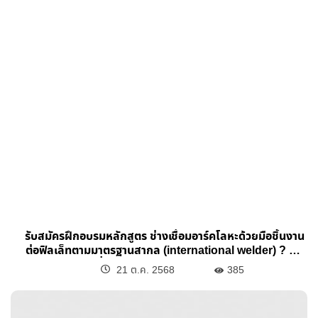
รับสมัครฝึกอบรมหลักสูตร ช่างเชื่อมอาร์คโลหะด้วยมือชิ้นงาน
ต่อฟิลเล็ทตามมาตรฐานสากล (international welder) ? ฝึก
อบรมระหว่างวันที่ 17-19 พฤศจิกายน 2568 **ฝึกอบรมฟรีไม่มี
21 ต.ค. 2568
385
ค่าใช้จ่าย ** ? ทดสอบ ระหว่างวันที่ 20-21 พฤศจิกายน 2568
ทั้งนี้มีค่าธรรมเนียมในการทดสอบจำนวน 500 บาท สนใจสมัคร
ฝึกอบรมสแกนคิวอาร์โค้ดท้ายประกาศ สอบถามเพิ่มเติมติดต่อ