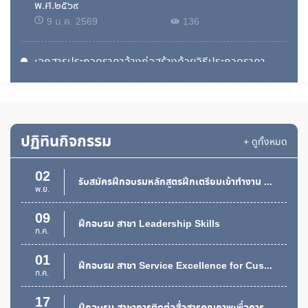
พ.ศ.๒๕๖๙
13
สนทนากลุ่ม (Focus Group) โครงการจัดทำแผนยุทธศาสตร์กองส่งเสริมการพัฒนาฝีมือแรงงาน
9 ม.ค. 2569
136
มิ.ย.
28
ฝึกอบรม สาขา Train the trainer รุ่นที่ 2
เอกสารประกวดราคาจ้างก่อสร้างด้วยวิธีประกวดราคา
พ.ค.
อิเล็กทรอนิกส์ (e-bidding) เลขที่ ๐๓/๒๕๖๘ การจ้าง
ก่อสร้างปรับปรุงสิ่งก่อสร้าง ตามประกาศ จังหวัดภูเก็ต ลง
25
ฝึกอบรม สาขา Train the trainer
วันที่ ๑๙ พฤษภาคม ๒๕๖๘
20 พ.ค. 2568
297
พ.ค.
21
ปฏิทินกิจกรรม
ฝึกอบรม สาขา Speed Trust
+ ดูทั้งหมด
เรื่อง ประกวดราคาจ้างก่อสร้างปรับปรุงสิ่งก่อสร้าง ด้วย
พ.ค.
วิธีประกวดราคาอิเล็กทรอนิกส์ (e-bidding)
02
20 พ.ค. 2568
269
รับสมัครฝึกอบรมหลักสูตรฝึกเตรียมเข้าทำงาน รุ่นที่ 1/2559
พ.ย.
ประกวดราคาซื้อครุภัณฑ์การศึกษา ชุดฝึกพัฒนาทักษะ
09
ฝึกอบรม สาขา Leadership Skills
แรงงานด้านอุตสาหกรรมการท่องเที่ยวและบริการ ด้วยวิธี
ก.ค.
ประกวดราคาอิเล็คทรอนิกส์ รายละเอียดตามไฟล์แนบ
01
14 พ.ค. 2568
249
ฝึกอบรม สาขา Service Excellence for Customer Relations
ก.ค.
ประกาศสถาบันพัฒนาฝีมือแรงงาน 21 ภูเก็ต เรื่อง ขาย
17
ฝึกอบรม สาขาการติดต่อสื่อสารคุณภาพเพื่อการประสานงาน การสอนงานและการนำเสนองาน