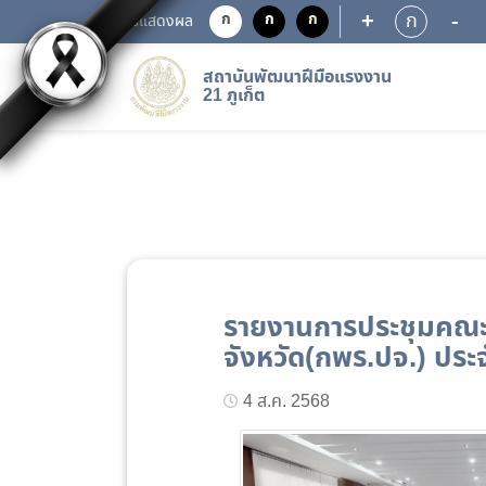
+
-
ก
ก
ก
ก
การแสดงผล
สถาบันพัฒนาฝีมือแรงงาน
21 ภูเก็ต
รายงานการประชุมคณ
จังหวัด(กพร.ปจ.) ประ
4 ส.ค. 2568