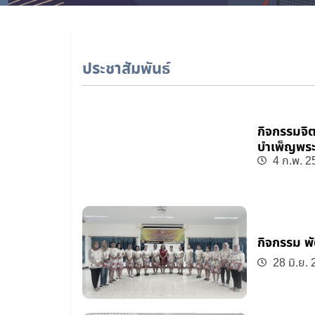
ประชาสัมพันธ์
กิจกรรมจิ
บำเพ็ญพระร
ราชินีนาถ
4 ก.พ. 2
วาร)
กิจกรรม พ
28 มิ.ย.