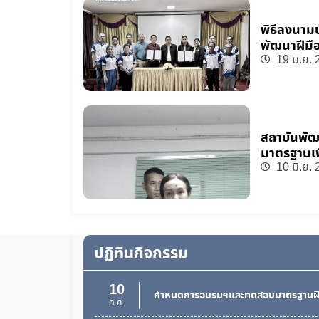
พิธีลงนาม
พัฒนาฝีมื
19 มิ.ย.
สถาบันพัฒน
มาตรฐานเพ
10 มิ.ย.
ปฏิทินกิจกรรม
10
กำหนดการอบรมฯและทดสอบมาตรฐานฝี
ต.ค.