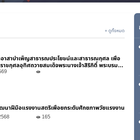
+ ดูทั้งหมด
ตอาสาบำเพ็ญสาธารณประโยชน์และสาธารณกุศล เพื่อ
าชกุศลอุทิศถวายสมเด็จพระนางเจ้าสิริกิติ์ พระบรม
 พระบรมราชชนนีพันปีหลวง ในวาระครบ 100 วัน (สตม
569
ัฒนาฝีมือแรงงานสตรีเพื่อยกระดับศักยภาพวัยแรงงาน
 2568
165