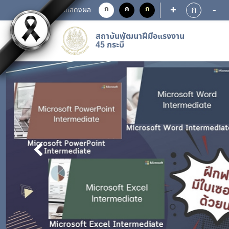
+
-
ก
ก
ก
ก
การแสดงผล
สถาบันพัฒนาฝีมือแรงงาน
45 กระบี่