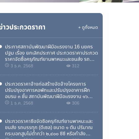
ข่าวประกวดราคา
+ ดูทั้งหมด
ประกาศสถาบันพัฒนาฝีมือแรงงาน 16 นยคร
ปฐม เรื่อง ยกเลิกประกาศ ประกวดราคาประกวด
ราคาจัดซื้อครุภัณฑ์ยานพาหนะและขนส่ง รถ
บรรทุก (ดีเซล) ขนาด 1 ตัน ปริมาณกระบอกสูบ
3 ธ.ค. 2568
312
ไม่ต่ำกว่า 2,400 ซีซี หรือกำลังเครื่องยนต์สูงสุด
ไม่ต่ำกว่า 110 กิโลวัตต์ ขับเคลื่อน 2 ล้อ แบบ
ดับเบิ้ลแค็บ ด้วยวิธีประกวดราคาอิเล็กทรอนิกส์
ประกวดราคาจ้างก่อสร้างจัดจ้างโครงการ
(e-bidding)
ปรับปรุงอาคารหอพักและปรับปรุงอาคารฝึก
อบรม ๓ ชั้น สถาบันพัฒนาฝีมือแรงงาน ๑๖
นครปฐม ตำบลลำเหย อำเภอดอนตูม จังหวัด
1 ธ.ค. 2568
306
นครปฐม ด้วยวิธี ประกวดราคาอิเล็กทรอนิกส์
(e-bidding)
ประกวดราคาซื้อจัดซื้อครุภัณฑ์ยานพาหนะและ
ขนส่ง รถบรรทุก (ดีเซล) ขนาด ๑ ตัน ปริมาณ
กระบอกสูบไม่ต่ำกว่า ๒,๔๐๐ ซีซี หรือกำลัง