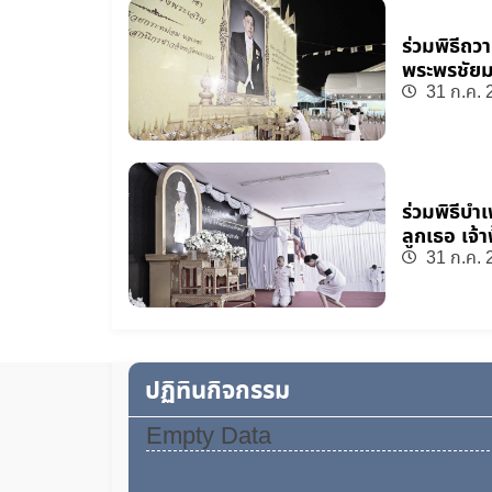
ร่วมพิธีถว
พระพรชัย
31 ก.ค. 
ร่วมพิธีบำ
ลูกเธอ เจ้
สิริพัชร ม
31 ก.ค. 
ปฏิทินกิจกรรม
Empty Data