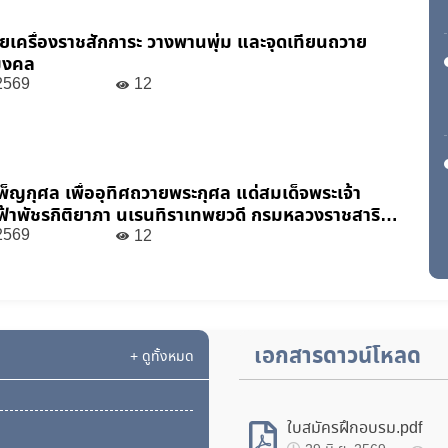
ายเครื่องราชสักการะ วางพานพุ่ม และจุดเทียนถวาย
มงคล
2569
12
เพ็ญกุศล เพื่ออุทิศถวายพระกุศล แด่สมเด็จพระเจ้า
าฟ้าพัชรกิติยาภา นเรนทิราเทพยวดี กรมหลวงราชสาริณี
หาวัชรราชธิดา ในวาระครบ 50 วัน (ปัญญาสมวาร)
2569
12
เอกสารดาวน์โหลด
+ ดูทั้งหมด
ใบสมัครฝึกอบรม.pdf