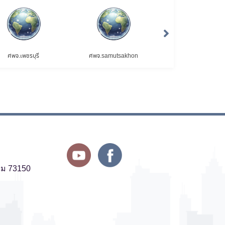
ศพจ.เพชรบุรี
ศพจ.samutsakhon
ศพจ.สมุทรสงครา
ฐม 73150