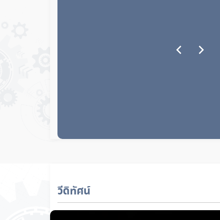
วีดิทัศน์