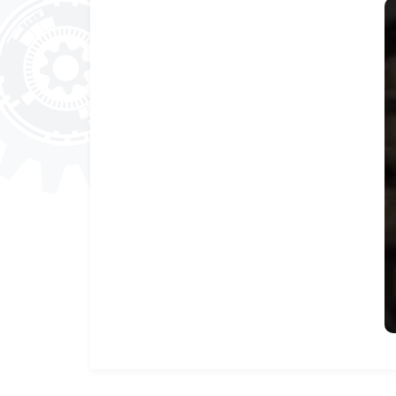
สาขาช่างแต่งผมสตรี
ต.ค.
11
สาขาการทำขนมไทยและเบอเกอรี่
ต.ค.
11
สาขาช่างตัดผมชายเบื้องต้น
ต.ค.
17
แผนปฏิบัติการพัฒนาฝีมือแรงงานปี 25
มี.ค.
23
ทดสอบมาตรฐานฝีมือแรงงาน
ก.ค.
20
ฝึกอบรม
ก.ค.
13
ฝึกอบรม
ก.ค.
06
ฝึกอบรม
ก.ค.