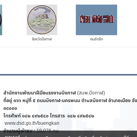
จังหวัดบึงกาฬ
คมชัดลึก
สำนักงานพัฒนาฝีมือแรงงานบึงกาฬ
(สนพ.บึงกาฬ)
ที่อยู่ ๓๖๖
หมู่ที่ ๕ ถนนบึงกาฬ-นครพนม ตำบลบึงกาฬ อำเภอเมือง จั
๓๘๐๐๐
โทรศัพท์ ๐๔๒ ๔๙๒๕๔๐ โทรสาร ๐๔๒ ๔๙๒๕๔๒
www.dsd.go.th/buengkan
จำนวนผู้เข้าชม :
19,076 คน