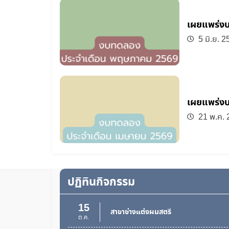
เผยแพร่ง
5 มิ.ย. 2
17
แผนปฏิบัติการพัฒนาฝีมือแรงงานปี 25
มี.ค.
23
ทดสอบมาตรฐานฝีมือแรงงาน
ก.ค.
เผยแพร่ง
20
21 พ.ค. 
ฝึกอบรม
ก.ค.
13
ฝึกอบรม
ก.ค.
06
ปฏิทินกิจกรรม
ฝึกอบรม
ก.ค.
15
สาขาช่างแต่งผมสตรี
ต.ค.