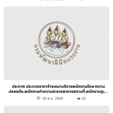
ประกาศ ประกวดราคาจ้างเหมาบริการพนักงานรักษาความ
ปลอดภัย,พนักงานทำความสะอาดอาคารสถานที่,พนักงานดูเเล
บำรุงรักษาต้นไม้สนามหญ้าฯ ประจำปีงบประมาณ พ.ศ.2569
20 พ.ย. 2568
25
ด้วยงิธีการประกวดดราคาอิเล็กทรอนิกส์ (e-bidding)