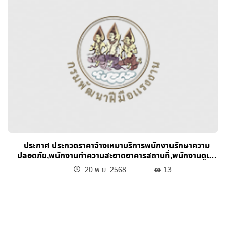
ประกาศ ประกวดราคาจ้างเหมาบริการพนักงานรักษาความ
ปลอดภัย,พนักงานทำความสะอาดอาคารสถานที่,พนักงานดูเเล
บำรุงรักษาต้นไม้สนามหญ้าฯ ประจำปีงบประมาณ พ.ศ.2569
20 พ.ย. 2568
13
ด้วยงิธีการประกวดดราคาอิเล็กทรอนิกส์ (e-bidding)