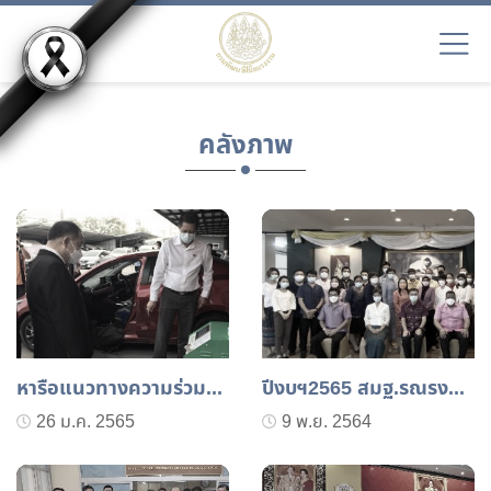
คลังภาพ
หารือแนวทางความร่วมมือการพัฒนาผีมือแรงงาน ณ บริษัท อันติเมท รีเฟล็กซ์ จำกัด อำเภอลำลูกกา จังหวัดปทุมธานี (25 มกราคม 2565)
ปีงบฯ2565 สมฐ.รณรงค์ สวมใส่ผ้าไทย (พฤศจิกายน2564)
26 ม.ค. 2565
9 พ.ย. 2564