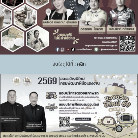
ประกอบอาหารไทย ระดับ 1
สนใจดูได้ที่ :
คลิก
ผู้อำนวยการสถาบันพัฒนาฝีมือแรงงาน 35 เพชรบุรี เข้าร่วม
การประชุมหัวหน้าส่วนราชการสังกัดกระทรวงแรงงานจังหวัด
เพชรบุรี เพื่อตรวจติดตามและประเมินผลการปฏิบัติงานตาม
6 ส.ค. 2569
แผนการตรวจราชการ ประจำปีงบประมาณ พ.ศ. 2569 รอบที่ 3