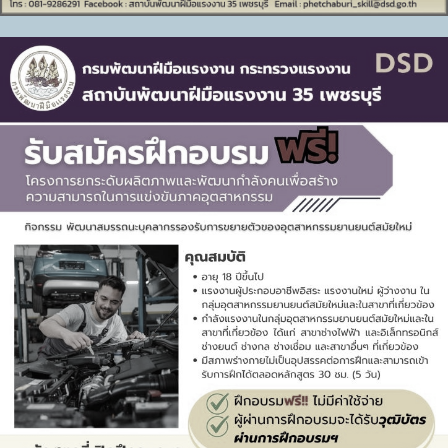
สถาบันพัฒนาฝีมือแรงงาน 35 เพชรบุรี ดำเนินการทดสอบ
มาตรฐานฝีมือแรงงานแห่งชาติ สาขาพนักงานการใช้
คอมพิวเตอร์ (การนำเนอผลงาน) ระดับ 1
5 ส.ค. 2569
5