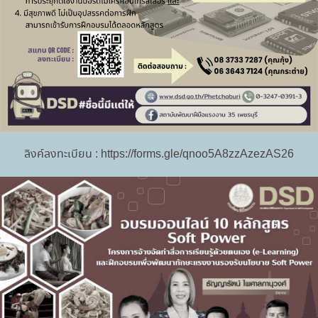
ประชาสัมพันธ์
+ ดูทั้งหมด
ลิงค์ลงทะเบียน : https://forms.gle/qnoo5A8zzAzezAS26
สถาบันพัฒนาฝีมือแรงงาน 35 เพชรบุรี ดำเนินการกำกับดูแล
การทดสอบมาตรฐานฝีมือแรงงานแห่งชาติ ของศูนย์ทดสอบ
มาตรฐานฝีมือแรงงาน มหาวิทยาลัยราชภัฏเพชรบุรี สาขา ผู้
6 ส.ค. 2569