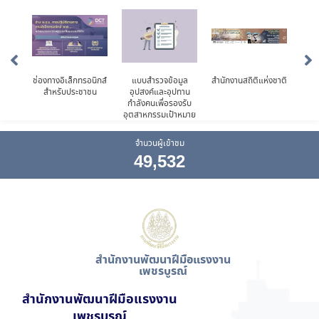
แรงง
ช่องทางอิเล็กทรอนิกส์
แบบสำรวจข้อมูล
สำนักงานสถิติแห่งชาติ
ศูน
สำหรับประชาชน
อุปสงค์และอุปทาน
จั
กำลังคนเพื่อรองรับ
อุตสาหกรรมเป้าหมาย
จำนวนผู้เข้าชม
49,532
สำนักงานพัฒนาฝีมือแรงงาน
เพชรบูรณ์
สำนักงานพัฒนาฝีมือแรงงาน
เพชรบูรณ์