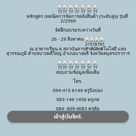
		หลักสูตร เทคนิคการจัดการคลังสินค้า (ระดับสูง) รุ่นที่ 
2/2569
		จัดฝึกอบรมระหว่างวันที่
		26 - 29 สิงหาคม 
		ณ อาคารเรียน A สถาบันสารสาสน์เทคโนโลยี แห่ง
สุวรรณภูมิ ตำบลบางพลีใหญ่ อำเภอบางพลี จังหวัดสมุทรปราการ
		สอบถามข้อมูลเพิ่มเติม
		โทร.
		094-415 6149 ครูปิงปอง
		083-146 1456 ครูภพ
4 ส.ค. 2569 สพช.ให้การต้อนรับนายชูสวัสดิ์ สวัสดี นายอำเภอ
		084- 609 4083 ครูตุ้ย
เชียงแสน พร้อมด้วยหัวหน้าส่วนราชการอำเภอเชียงแสน ใน
เข้าสู่เว็บไซต์.
การประชุมประจำเดือน สิงหาคม 2569
4 ส.ค. 2569
1