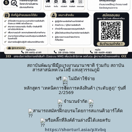
ประชาสัมพันธ์
+ ดูทั้งหมด
		สถาบันพัฒนาฝีมือแรงงานนานาชาติ ร่วมกับ สถาบัน
สารสาสน์เทคโนโลยี แห่งสุวรรณภูมิ
		ฟรี 
 ไม่มีค่าใช้จ่าย
		หลักสูตร "เทคนิคการจัดการคลังสินค้า (ระดับสูง)" รุ่นที่ 
2/2569
 จำนวนจำกัด 
สามารถสมัครฝึกอบรมโดยการสแกนคิวอาร์โค้ด
4 ส.ค. 2569 สพช.จัดฝึกอบรมยกระดับฝีมือ หลักสูตร การ
หรือคลิ๊กที่ลิงค์ด้านล่างนี้ได้เลยครับ
ปรับปรุงผลิตภาพด้วยระบบลีน รุ่นที่ 1/2569 4-5,24-25 ส.ค.
69
https://shorturl.asia/pXvbq
4 ส.ค. 2569