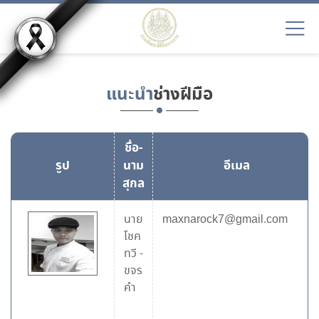
แนะนำ
ช่างฝีมือ
ชื่อ-
รูป
นาม
อีเมล
สุกล
นาย
maxnarock7@gmail.com
โชค
ทวี
-
ขจร
คำ