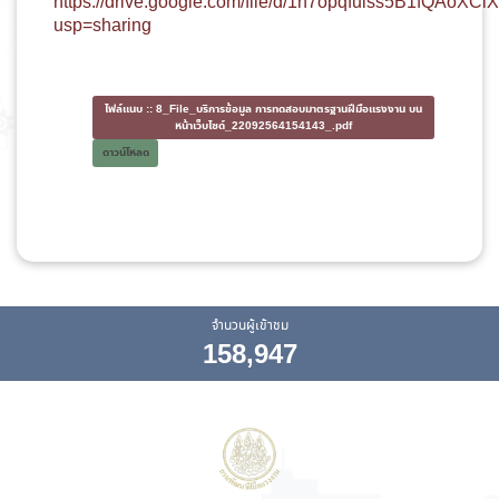
https://drive.google.com/file/d/1n7opqfulss5B1fQAoXCi
usp=sharing
ไฟล์แนบ ::
8_File_บริการข้อมูล การทดสอบมาตรฐานฝีมือแรงงาน บน
หน้าเว็บไซด์_22092564154143_.pdf
ดาวน์โหลด
จำนวนผู้เข้าชม
158,947