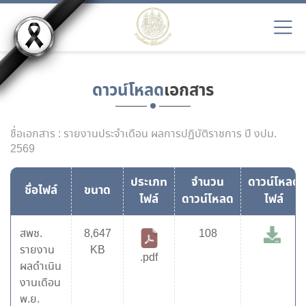
ดาวน์โหลด
เอกสาร
ชื่อเอกสาร : รายงานประจำเดือน ผลการปฏิบัติราชการ ปี งปม.
2569
ประเภท
จำนวน
ดาวน์โหลด
ชื่อไฟล์
ขนาด
ไฟล์
ดาวน์โหลด
ไฟล์
สพช.
8,647
108
รายงาน
KB
.pdf
ผลดำเนิน
งานเดือน
พ.ย.