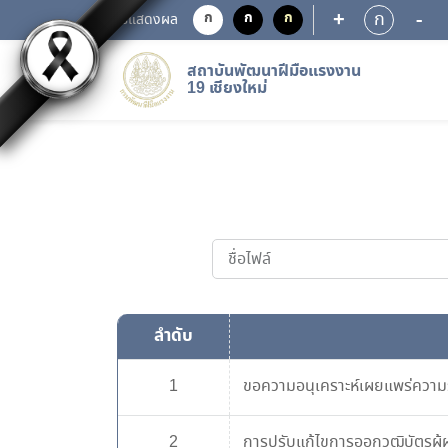
+
-
ก
ก
ก
ก
การแสดงผล
สถาบันพัฒนาฝีมือแรงงาน
19 เชียงใหม่
ลำดับ
1
ขอความอนุเคราะห์เผยแพร่ความรู
2
การปรับแก้ไขการออกวุฒิบัตรผ