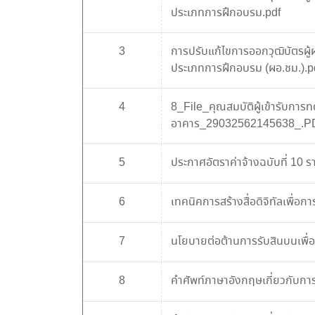
ประเภทการฝึกอบรม.pdf
3
การปรับแก้ไขการออกวุฒิบัตรผ
ประเภทการฝึกอบรม (ผอ.ชม.).p
4
8_File_คุณสมบัติผู้เข้ารับกา
อาคาร_29032562145638_.P
5
ประกาศอัตราค่าจ้างฉบับที่ 10 
6
เทคนิคการสร้างสื่อดิจิทัลเพื่อก
7
นโยบายต่อต้านการรับสินบนเพื่
8
คำศัพท์ภาษาอังกฤษเกี่ยวกับก