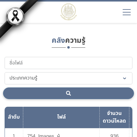
คลัง
ความรู้
จำนวน
ลำดับ
ไฟล์
ด
ดาวน์โหลด
1
754_Images_ผู้
936