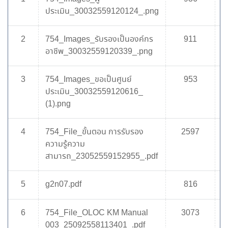
ประเมิน_30032559120124_.png
2
754_Images_รับรองเป็นองค์กร
911
อาชีพ_30032559120339_.png
3
754_Images_ขอเป็นศูนย์
953
ประเมิน_30032559120616_
(1).png
4
754_File_ขั้นตอน การรับรอง
2597
ความรู้ความ
สามารถ_23052559152955_.pdf
5
g2n07.pdf
816
6
754_File_OLOC KM Manual
3073
003_25092558113401_.pdf