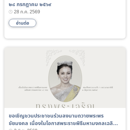
๒๘ กรกฎาคม ๒๕๖๙
28 ก.ค. 2569
อ่านต่อ
ขอเชิญชวนประชาชนร่วมลงนามถวายพระพร
ชัยมงคล เนื่องในโอกาสพระราชพิธีมหามงคลเฉลิม