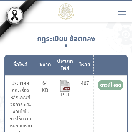
กฏระเบียบ ข้อตกลง
ประเภท
ชื่อไฟล์
ขนาด
โหลด
ไฟล์
ประกาศค
64
467
ดาวน์โหลด
กก. เรื่อง
KB
.PDF
หลักเกณฑ์
วิธีการ และ
เงื่อนไขใน
การให้ความ
เห็นชอบหลัก