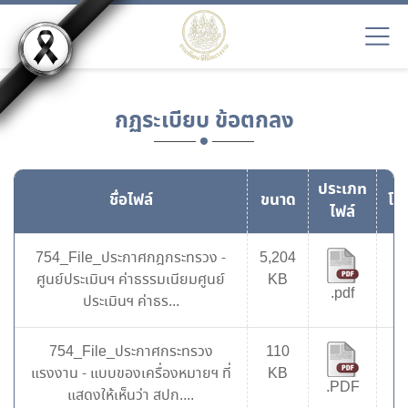
กฏระเบียบ ข้อตกลง
ประเภท
ชื่อไฟล์
ขนาด
โห
ไฟล์
754_File_ประกาศกฎกระทรวง -
5,204
8
ศูนย์ประเมินฯ ค่าธรรมเนียมศูนย์
KB
.pdf
ประเมินฯ ค่าธร...
754_File_ประกาศกระทรวง
110
7
แรงงาน - แบบของเครื่องหมายฯ ที่
KB
.PDF
แสดงให้เห็นว่า สปก....