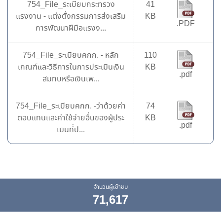
754_File_ระเบียบกระทรวง
41
7
แรงงาน - แต่งตั้งกรรมการส่งเสริม
KB
.PDF
การพัฒนาฝีมือแรงง...
754_File_ระเบียบคกก. - หลัก
110
8
เกณฑ์และวิธีการในการประเมินเงิน
KB
.pdf
สมทบหรือเงินเพ...
754_File_ระเบียบคกก. -ว่าด้วยค่า
74
6
ตอบแทนและค่าใช้จ่ายอื่นของผู้ประ
KB
.pdf
เมินที่ป...
จำนวนผู้เข้าชม
71,617