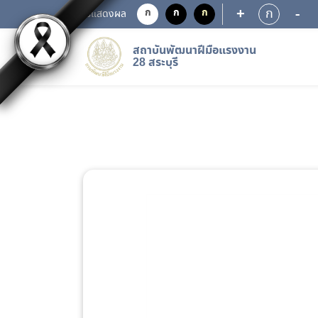
+
-
ก
ก
ก
ก
การแสดงผล
สถาบันพัฒนาฝีมือแรงงาน
28 สระบุรี