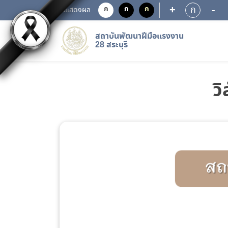
+
-
ก
ก
ก
ก
การแสดงผล
สถาบันพัฒนาฝีมือแรงงาน
28 สระบุรี
วิ