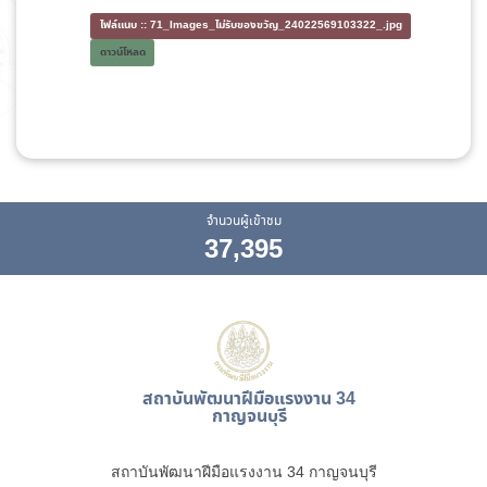
ไฟล์แนบ ::
71_Images_ไม่รับของขวัญ_24022569103322_.jpg
ดาวน์โหลด
จำนวนผู้เข้าชม
37,395
สถาบันพัฒนาฝีมือแรงงาน 34
กาญจนบุรี
สถาบันพัฒนาฝีมือแรงงาน 34 กาญจนบุรี