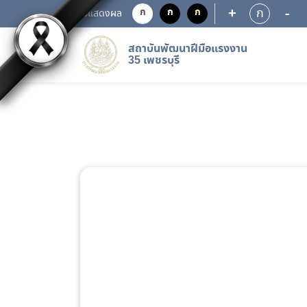
+
-
ก
ก
ก
ก
การแสดงผล
สถาบันพัฒนาฝีมือแรงงาน
35 เพชรบุรี