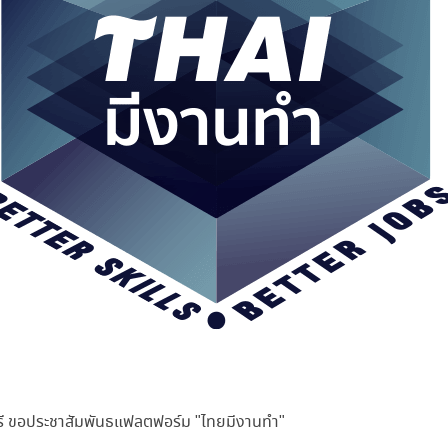
รี ขอประชาสัมพันธแฟลตฟอร์ม "ไทยมีงานทำ"