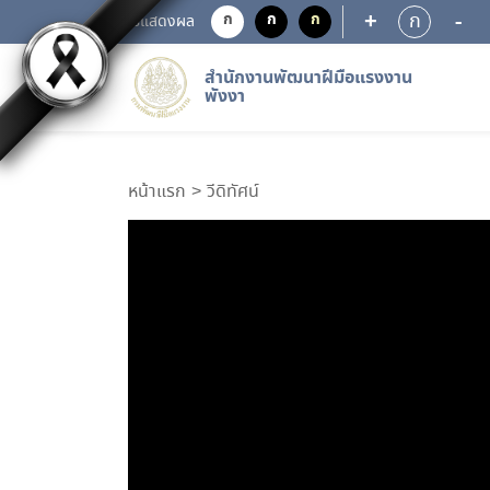
+
-
ก
ก
ก
ก
การแสดงผล
สำนักงานพัฒนาฝีมือแรงงาน
พังงา
หน้าแรก
วีดิทัศน์