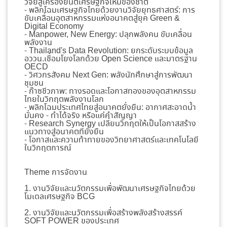
วิจัยสู่เครื่องยนต์เศรษฐกิจใหม่ของชาติ
- พลิกโฉมเศรษฐกิจไทยด้วยงานวิจัยยุทธศาสตร์: การ
ขับเคลื่อนอุตสาหกรรมแห่งอนาคตสู่ยุค Green &
Digital Economy
- Manpower, New Energy: ปลุกพลังคน ขับเคลื่อน
พลังงาน
- Thailand's Data Revolution: ยกระดับระบบข้อมูล
อววน.เชื่อมโยงโลกด้วย Open Science และมาตรฐาน
OECD
- วิศวกรสังคม Next Gen: พลังนักศึกษาสู่การพัฒนา
ชุมชน
- ก๊าซชีวภาพ: ทางรอดและโอกาสทองของอุตสาหกรรม
ไทยในวิกฤตพลังงานโลก
- พลิกโฉมประเทศไทยสู่อนาคตยั่งยืน: อากาศสะอาดน้ำ
มั่นคง - ทำได้จริง หรือแค่คำสัญญา
- Research Synergy เปลี่ยนวิกฤตให้เป็นโอกาสสร้าง
แนวทางสู่อนาคตที่ยั่งยืน
- โอกาสและความท้าทายของวิทยาศาสตร์และเทคโนโลยี
ในวิกฤตการณ์
Theme การจัดงาน
1. งานวิจัยและนวัตกรรมเพื่อพัฒนาเศรษฐกิจไทยด้วย
โมเดลเศรษฐกิจ BCG
2. งานวิจัยและนวัตกรรมเพื่อสร้างพลังสร้างสรรค์
SOFT POWER ของประเทศ