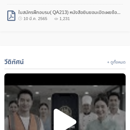
24
ใบสมัครฝึกอบรม( QA213) หนังสือยินยอมเปิดเผยข้อมูล (PDPA).pdf
ศพจ.พะเยาเปิดฝึกหลักสูตรฝึกอาชีพเสริม สาขาการประดิษฐ์ดอกไม้จากผ้าใยบัว
ธ.ค.
10 มี.ค. 2565
1,231
22
โครงการอบรมป้องกันและระงับอัคคีภัย
ธ.ค.
19
การฝึกยกระดับฝีมือในสถานประกอบกิจการ
ธ.ค.
วีดิทัศน์
+ ดูทั้งหมด
18
ศพจ.พะเยาร่วมงานฤดูหนาวและสืบสานประเพณีของดี จังหวัดพะเยา
ธ.ค.
17
ฝึกอาชีพเสริม สาขาช่างซ่อมเครื่องยนต์เล็กเพื่อการเกษตร
ธ.ค.