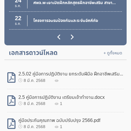
24
ศพจ.พะเยาเปิดฝึกหลักสูตรฝึกอาชีพเสริม สาขาการประดิษฐ์ดอกไม้จากผ้าใยบัว
ธ.ค.
เผยแพร่แผนการจัดซื้อจัดจ้าง ประจำปีงบประมาณ
พ.ศ.2569
22
โครงการอบรมป้องกันและระงับอัคคีภัย
8 ก.ย. 2568
242
ธ.ค.
19
ประกาศสำนักงานพัฒนาฝีมือแรงงานพะเยา เรื่อง ขายทอด
การฝึกยกระดับฝีมือในสถานประกอบกิจการ
ธ.ค.
ตลาดพัสดุที่ชำรุด เสื่อมสภาพ อายุการใช้งานมานาน ไม่
สามารถซ่อมได้ หมดความจำเป็น หรือหากใช้ราชการต่อไป
เอกสารดาวน์โหลด
18
+ ดูทั้งหมด
จะทำให้สิ้นเปลืองค่าใช้จ่ายมาก โดยวิธีการขายทอดตลาด
ศพจ.พะเยาร่วมงานฤดูหนาวและสืบสานประเพณีของดี จังหวัดพะเยา
20 ก.พ. 2568
247
ธ.ค.
17
2.5.02 คู่มือการปฏิบัติงาน ยกระดับฝีมือ ฝึกอาชีพเสริม.docx
ฝึกอาชีพเสริม สาขาช่างซ่อมเครื่องยนต์เล็กเพื่อการเกษตร
ธ.ค.
8 มี.ค. 2568
22
ศพจ.พะเยา เปิดฝึกอบรมหลักสูตรฝึกอาชีพเสริม สาขาการเทพื้นคอนกรีต 22 - 26 มีนาคม 2559
มี.ค.
2.5 คู่มือการปฏิบัติงาน เตรียมเข้าทำงาน.docx
8 มี.ค. 2568
1
18
ศพจ.พะเยาเปิดฝึกหลักสูตรฝึกอาชีพเสริม สาขาการปูกระเบื้อง
ม.ค.
คู่มือประกันคุณภาพ ฉบับปรับปรุง 2566.pdf
24
8 มี.ค. 2568
1
โครงการ "หน่วยบำบัดทุกข์ บำรุงสุข สร้างรอยยิ้มให้ประชาชน" จังหวัดพะเยา
ธ.ค.