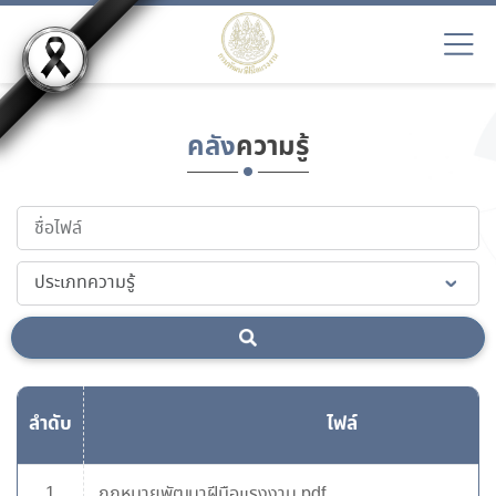
คลัง
ความรู้
ลำดับ
ไฟล์
1
กฎหมายพัฒนาฝีมือแรงงาน.pdf