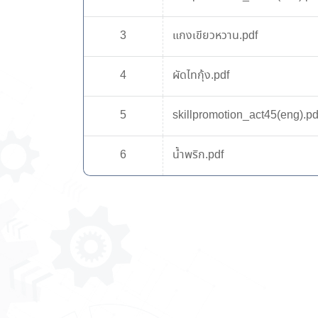
3
แกงเขียวหวาน.pdf
4
ผัดไทกุ้ง.pdf
5
skillpromotion_act45(eng).pd
6
น้ำพริก.pdf