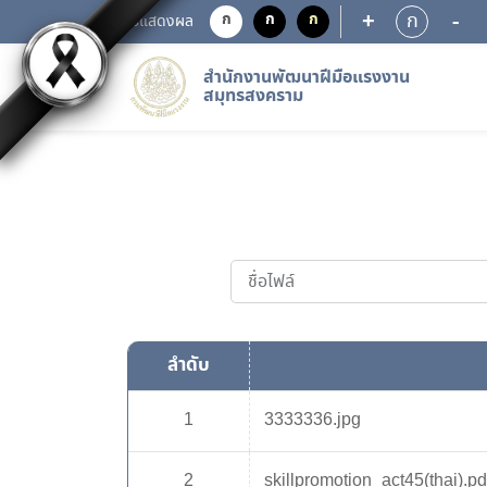
+
-
ก
ก
ก
ก
การแสดงผล
สำนักงานพัฒนาฝีมือแรงงาน
สมุทรสงคราม
ลำดับ
1
3333336.jpg
2
skillpromotion_act45(thai).pd