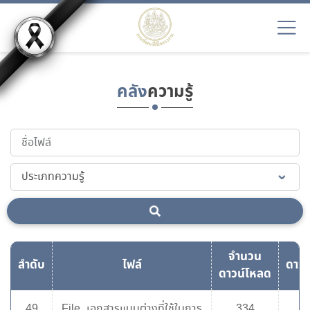
คลัง
ความรู้
จำนวน
ลำดับ
ไฟล์
ดาวน
ดาวน์โหลด
49
File_เอกสารแบบต่างที่ใช้ในการ
334