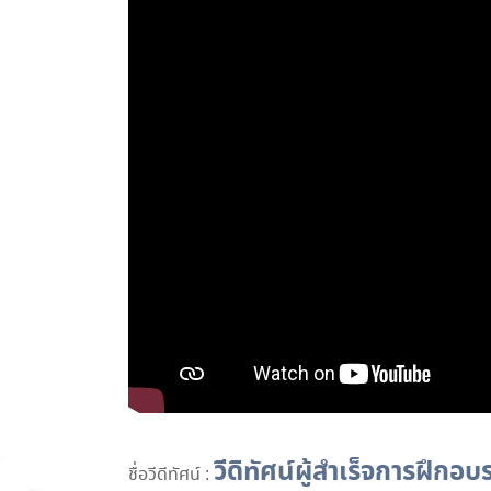
วีดิทัศน์ผู้สำเร็จการฝึก
ชื่อวีดีทัศน์ :