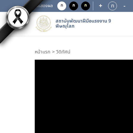
+
-
ก
ก
ก
ก
การแสดงผล
สถาบันพัฒนาฝีมือแรงงาน 9
พิษณุโลก
หน้าแรก
วีดิทัศน์