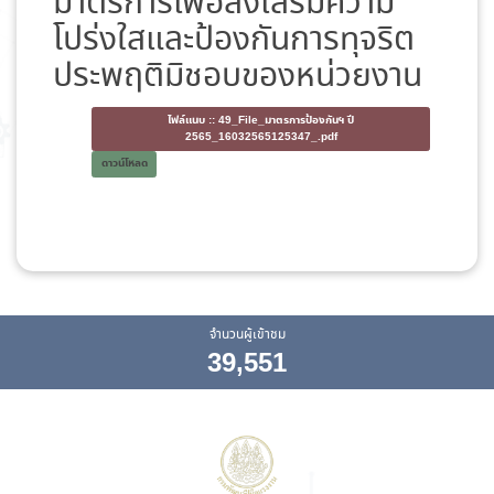
มาตรการเพื่อส่งเสริมความ
โปร่งใสและป้องกันการทุจริต
ประพฤติมิชอบของหน่วยงาน
ไฟล์แนบ ::
49_File_มาตรการป้องกันฯ ปี
2565_16032565125347_.pdf
ดาวน์โหลด
จำนวนผู้เข้าชม
39,551