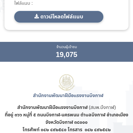
ไฟล์แนบ :
ดาวน์โหลดไฟล์แนบ
จำนวนผู้เข้าชม
19,075
สำนักงานพัฒนาฝีมือแรงงานบึงกาฬ
สำนักงานพัฒนาฝีมือแรงงานบึงกาฬ
(สนพ.บึงกาฬ)
ที่อยู่ ๓๖๖
หมู่ที่ ๕ ถนนบึงกาฬ-นครพนม ตำบลบึงกาฬ อำเภอเมือง
จังหวัดบึงกาฬ ๓๘๐๐๐
โทรศัพท์ ๐๔๒ ๔๙๒๕๔๐ โทรสาร ๐๔๒ ๔๙๒๕๔๒