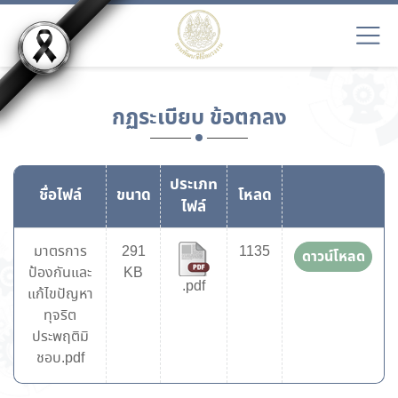
กฏระเบียบ ข้อตกลง
ประเภท
ชื่อไฟล์
ขนาด
โหลด
ไฟล์
มาตรการ
291
1135
ดาวน์โหลด
ป้องกันและ
KB
.pdf
แก้ไขปัญหา
ทุจริต
ประพฤติมิ
ชอบ.pdf