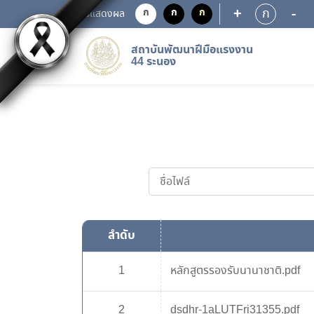
+
-
ก
ก
ก
ก
การแสดงผล
สถาบันพัฒนาฝีมือแรงงาน
44 ระนอง
ลำดับ
1
หลักสูตรรองรับนานาชาติ.pdf
2
dsdhr-1aLUTFri31355.pdf