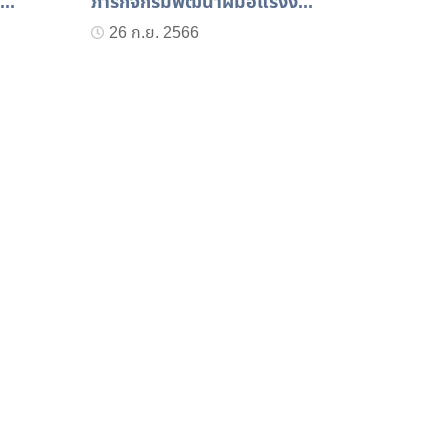
..
ภารกิจกรมพัฒนาฝีมือแรงงา...
26 ก.ย. 2566