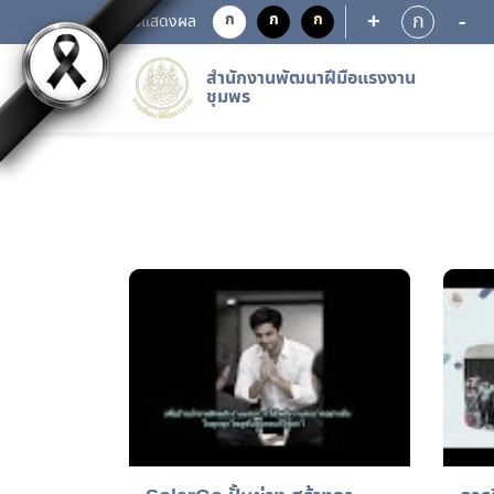
+
-
ก
ก
ก
ก
การแสดงผล
สำนักงานพัฒนาฝีมือแรงงาน
ชุมพร