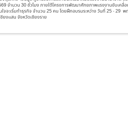
1/2569 จำนวน 30 ชั่วโมง ภายใต้โครงการพัฒนาศักยภาพแรงงานขับเคลื
ู้ที่สนใจจะเริ่มทำธุรกิจ จำนวน 25 คน โดยฝึกอบรมระหว่าง วันที่ 25 -
ชียงแสน จังหวัดเชียงราย
สถาบันพัฒนาฝีมือแรงงานนานาชาติ 222 หมู่ 2 ต.เวียง อ.เชียงแสน จ