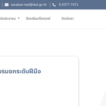
saraban-iisd@dsd.go.th
0-5377-7471
รับประชาชน
ร้องเรียน/ร้องทุกข์
ติดต่อเรา
บรมยกระดับฝีมือ