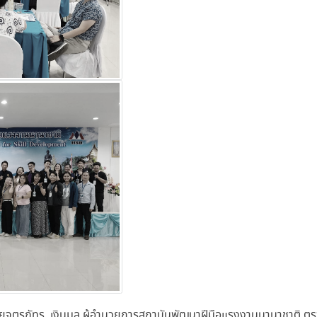
ยจตุรภัทร เงินมูล ผู้อำนวยการสถาบันพัฒนาฝีมือแรงงานนานาชาติ ตรว