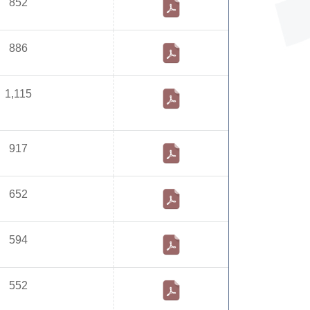
852
886
1,115
917
652
594
552