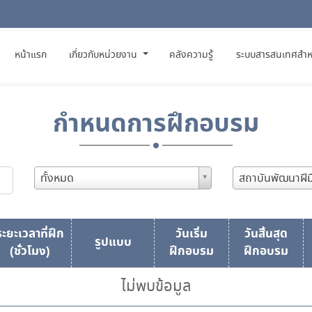
(CURRENT)
หน้าแรก
เกี่ยวกับหน่วยงาน
คลังความรู้
ระบบสารสนเทศสำห
กำหนดการฝึกอบรม
ทั้งหมด
สถาบันพัฒนาฝี
ระยะเวลาที่ฝึก
วันเริ่ม
วันสิ้นสุด
รูปแบบ
(ชั่วโมง)
ฝึกอบรม
ฝึกอบรม
ไม่พบข้อมูล