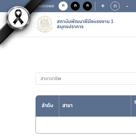
+
-
ก
ก
ก
ก
การแสดงผล
สถาบันพัฒนาฝีมือแรงงาน 1
สมุทรปราการ
ลำดับ
สาขา