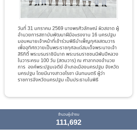
วันที่ 31 มกราคม 2569 นางพรศิวลักษณ์ ผิวสอาด ผู้
อำนวยการสถาบันพัฒนาฝีมือแรงงาน 16 นครปฐม
มอบหมายเจ้าหน้าที่เข้าร่วมพิธีบำเพ็ญกุศลสตมวาร
เพื่ออุทิศถวายเป็นพระราชกุศลแด่สมเด็จพระนางเจ้า
สิริกิติ์ พระบรมราชินีนาถ พระบรมราชชนนีพันปีหลวง
ในวาระครบ 100 วัน (สตมวาร) ณ ศาลากองอำนวย
การ องค์พระปฐมเจดีย์ อำเภอเมืองนครปฐม จังหวัด
นครปฐม โดยมีนางสาวอโรชา นันทมนตรี ผู้ว่า
ราชการจังหวัดนครปฐม เป็นประธานในพิธี
จำนวนผู้เข้าชม
111,692