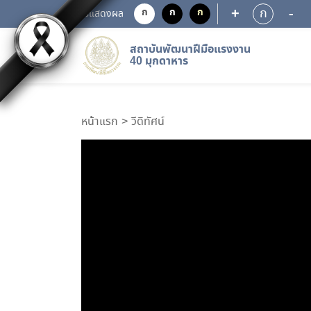
+
-
ก
ก
ก
ก
การแสดงผล
สถาบันพัฒนาฝีมือแรงงาน
40 มุกดาหาร
หน้าแรก
วีดิทัศน์