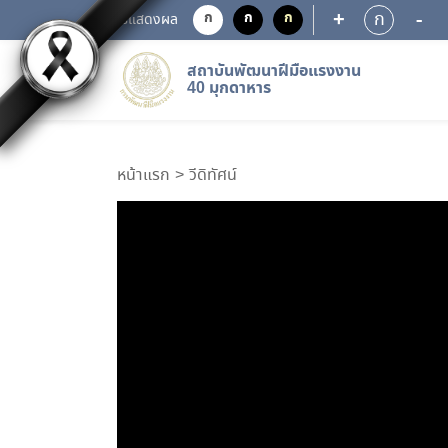
+
-
ก
ก
ก
ก
การแสดงผล
สถาบันพัฒนาฝีมือแรงงาน
40 มุกดาหาร
หน้าแรก
วีดิทัศน์