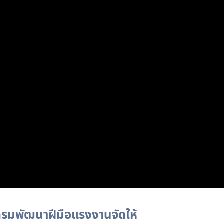
รมพัฒนาฝีมือแรงงานจัดให้