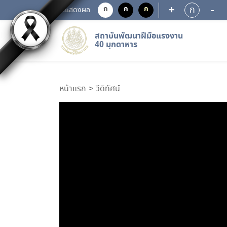
+
-
ก
ก
ก
ก
การแสดงผล
สถาบันพัฒนาฝีมือแรงงาน
40 มุกดาหาร
หน้าแรก
วีดิทัศน์