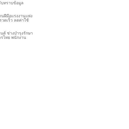
รับทราบข้อมูล
านฝีมือแรงงานแห่ง
รวดเร็ว ลดค่าใช้
ต์ ช่างบำรุงรักษา
หารไทย พนักงาน