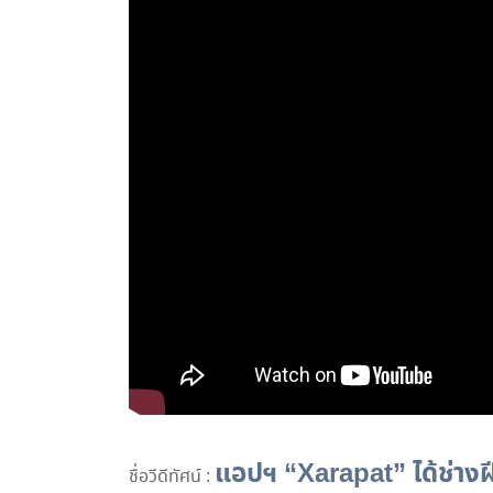
แอปฯ “Xarapat” ได้ช่างฝีม
ชื่อวีดีทัศน์ :