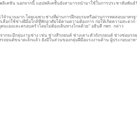
อปพลิเคชัน นอกจากนี้ แอปพลิเคชันยังสามารถนำมาใช้ในการประชาสัมพันธ์
อไว้จำนวนมาก โดยเฉพาะช่างที่ผ่านการฝึกอบรมหรือผ่านการทดสอบมาตรฐ
เลือกใช้ช่างฝีมือใกล้ที่พักอาศัยได้ตามความต้องการ ก่อให้เกิดความสะดวก 
้ยงดูตนเองและครอบครัวโดยไม่ต้องเดินทางไกลด้วย” อธิบดี กพร. กล่าว
ะมีกลุ่มงานช่าง เช่น ช่างสีรถยนต์ ช่างเคาะตัวถังรถยนต์ ช่างซ่อมรถยน
กาศรถยนต์ขนาดเล็กแล้ว ยังมีในส่วนของกลุ่มฝีมือแรงงานด้าน ผู้ประกอบอา