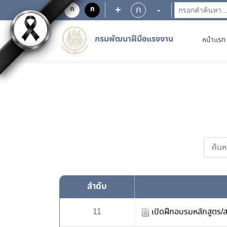
EN9
+
-
ก
ก
ก
กรมพัฒนาฝีมือแรงงาน
หน้าแรก
ลำดับ
11
เปิดฝึกอบรมหลักสูตร/ส