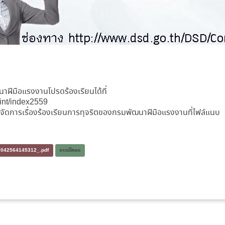
นาฝีมือแรงงานโปรดร้องเรียนได้ที่
int/index2559
ัดการเรื่องร้องเรียนการทุจริตของกรมพัฒนาฝีมือแรงงานที่ไฟล์แนบ
_07042564145312_.pdf
ดาวน์โหลด