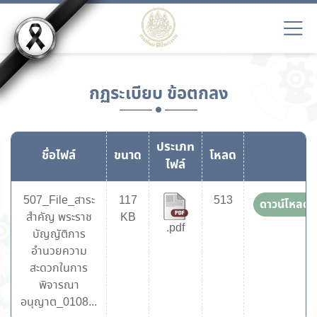
กฏระเบียบ ข้อตกลง
ประเภท
ชื่อไฟล์
ขนาด
โหลด
ไฟล์
507_File_สาระ
117
513
ดาวน์โหลด
สำคัญ พระราช
KB
.pdf
บัญญัติการ
อำนวยความ
สะดวกในการ
พิจารณา
อนุญาต_0108...